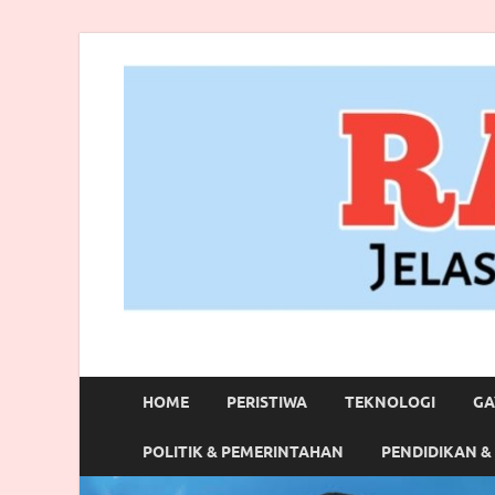
RANBITV.COM
Jelas, Akurat dan Terpercaya
HOME
PERISTIWA
TEKNOLOGI
GA
POLITIK & PEMERINTAHAN
PENDIDIKAN &