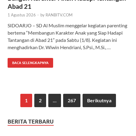
Abad 21
1 Agustus 2026
-
by
RANBITV.COM
SIDOARJO – SD Al Muslim menggelar kegiatan parenting
bertema “Membangun Karakter Anak yang Siap Hadapi
Tantangan di Abad 21” pada Sabtu (1/8). Kegiatan ini
menghadirkan Dr. Wiwin Hendriani, S.Psi., M.Si., …
BACA SELENGKAPNYA
1
2
…
267
Berikutnya
BERITA TERBARU