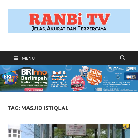
RANBITV.COM
Jelas, Akurat dan Terpercaya
MENU
TAG:
MASJID ISTIQLAL