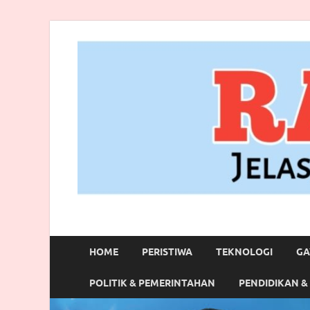
RANBITV.COM
Jelas, Akurat dan Terpercaya
HOME
PERISTIWA
TEKNOLOGI
GA
POLITIK & PEMERINTAHAN
PENDIDIKAN &