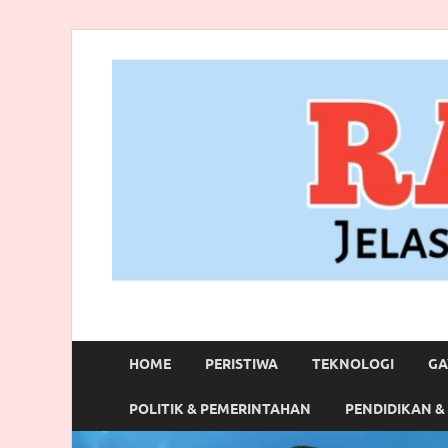
RANBITV.COM
Jelas, Akurat dan Terpercaya
HOME
PERISTIWA
TEKNOLOGI
GA
POLITIK & PEMERINTAHAN
PENDIDIKAN &