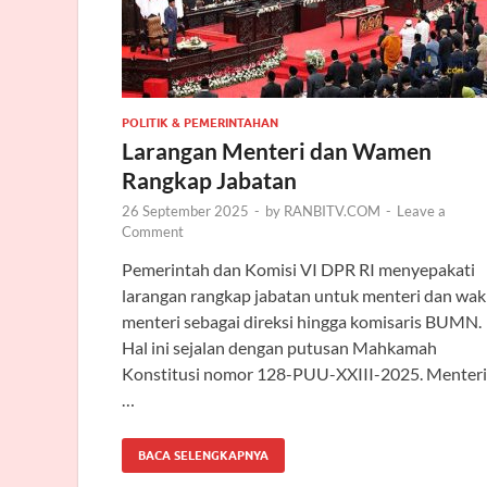
POLITIK & PEMERINTAHAN
Larangan Menteri dan Wamen
Rangkap Jabatan
26 September 2025
-
by
RANBITV.COM
-
Leave a
Comment
Pemerintah dan Komisi VI DPR RI menyepakati
larangan rangkap jabatan untuk menteri dan waki
menteri sebagai direksi hingga komisaris BUMN.
Hal ini sejalan dengan putusan Mahkamah
Konstitusi nomor 128-PUU-XXIII-2025. Menteri
…
BACA SELENGKAPNYA