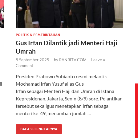
POLITIK & PEMERINTAHAN
Gus Irfan Dilantik jadi Menteri Haji
Umrah
8 September 2025
-
by
RANBITV.COM
-
Leave a
Comment
Presiden Prabowo Subianto resmi melantik
l
Mochamad Irfan Yusuf alias Gus
Irfan sebagai Menteri Haji dan Umrah di Istana
Kepresidenan, Jakarta, Senin (8/9) sore. Pelantikan
tersebut sekaligus menetapkan Irfan sebagai
menteri ke-49, menambah jumlah …
BACA SELENGKAPNYA