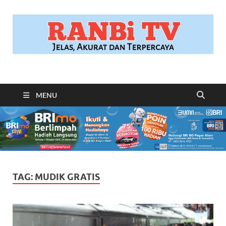
RANBITV.COM
Jelas, Akurat dan Terpercaya
MENU
TAG:
MUDIK GRATIS