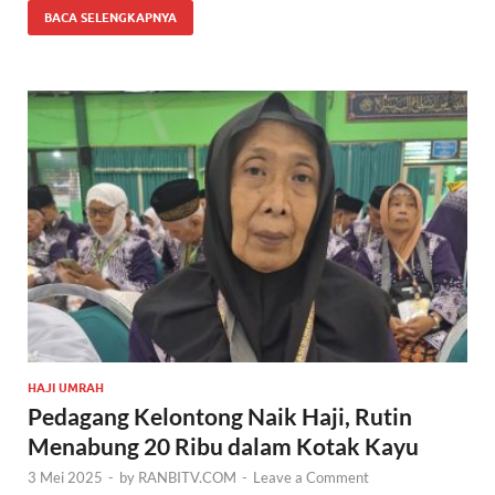
BACA SELENGKAPNYA
HAJI UMRAH
Pedagang Kelontong Naik Haji, Rutin
Menabung 20 Ribu dalam Kotak Kayu
3 Mei 2025
-
by
RANBITV.COM
-
Leave a Comment