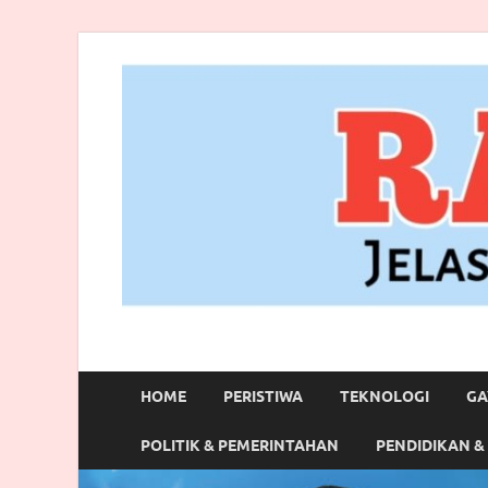
RANBITV.COM
Jelas, Akurat dan Terpercaya
HOME
PERISTIWA
TEKNOLOGI
GA
POLITIK & PEMERINTAHAN
PENDIDIKAN &