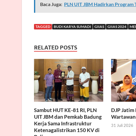
Baca Juga:
PLN UIT JBM Hadirkan Program T
TAGGED
BUDI KARYA SUMADI
GIIAS
GIIAS 2024
ME
RELATED POSTS
Sambut HUT KE-81 RI, PLN
DJP Jatim 
UIT JBM dan Pemkab Badung
Wartawan
Kerja Sama Infrastruktur
31 Juli 2026
Ketenagalistrikan 150 KV di