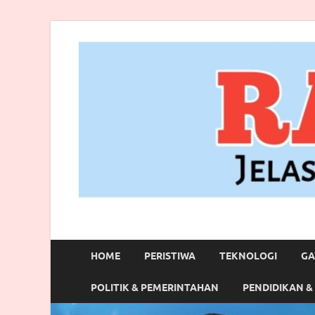
RANBITV.COM
Jelas, Akurat dan Terpercaya
HOME
PERISTIWA
TEKNOLOGI
GA
POLITIK & PEMERINTAHAN
PENDIDIKAN &