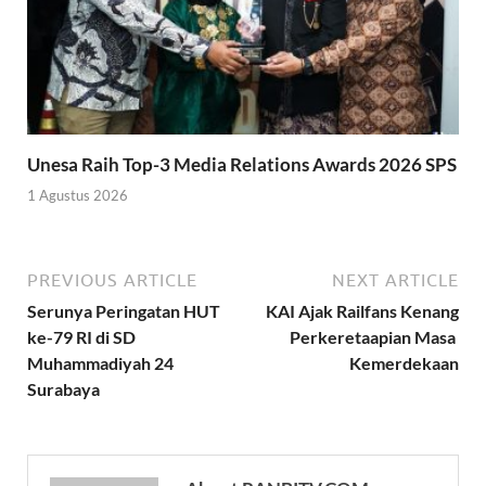
Unesa Raih Top-3 Media Relations Awards 2026 SPS
1 Agustus 2026
PREVIOUS ARTICLE
NEXT ARTICLE
Serunya Peringatan HUT
KAI Ajak Railfans Kenang
ke-79 RI di SD
Perkeretaapian Masa
Muhammadiyah 24
Kemerdekaan
Surabaya