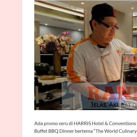
Ada promo seru di HARRIS Hotel & Conventions 
Buffet BBQ Dinner bertema “The World Culinary 