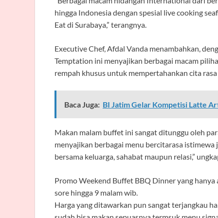
“Berbagai macam hidangan International dari berb
hingga Indonesia dengan spesial live cooking sea
Eat di Surabaya,” terangnya.
Executive Chef, Afdal Vanda menambahkan, deng
Temptation ini menyajikan berbagai macam pili
rempah khusus untuk mempertahankan cita rasa kh
Baca Juga:
BI Jatim Gelar Kompetisi Latte Ar
Makan malam buffet ini sangat ditunggu oleh para
menyajikan berbagai menu bercitarasa istimewa 
bersama keluarga, sahabat maupun relasi,” ungka
Promo Weekend Buffet BBQ Dinner yang hanya ada
sore hingga 9 malam wib.
Harga yang ditawarkan pun sangat terjangkau ha
sudah bisa makan sepuasnya termsuk menu signat