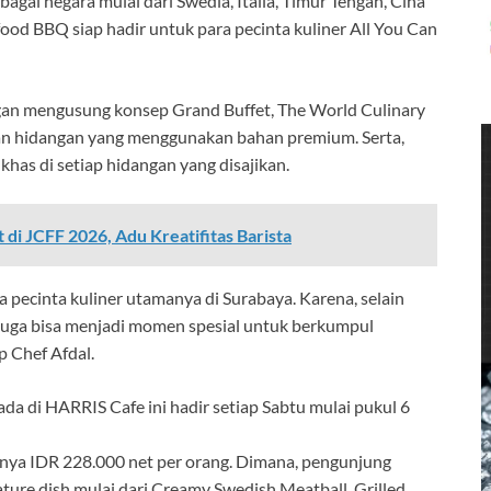
agai negara mulai dari Swedia, Italia, Timur Tengah, Cina
food BBQ siap hadir untuk para pecinta kuliner All You Can
an mengusung konsep Grand Buffet, The World Culinary
han hidangan yang menggunakan bahan premium. Serta,
as di setiap hidangan yang disajikan.
t di JCFF 2026, Adu Kreatifitas Barista
 pecinta kuliner utamanya di Surabaya. Karena, selain
juga bisa menjadi momen spesial untuk berkumpul
p Chef Afdal.
 di HARRIS Cafe ini hadir setiap Sabtu mulai pukul 6
nya IDR 228.000 net per orang. Dimana, pengunjung
ure dish mulai dari Creamy Swedish Meatball, Grilled