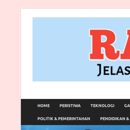
RANBITV.COM
Jelas, Akurat dan Terpercaya
HOME
PERISTIWA
TEKNOLOGI
GA
POLITIK & PEMERINTAHAN
PENDIDIKAN &