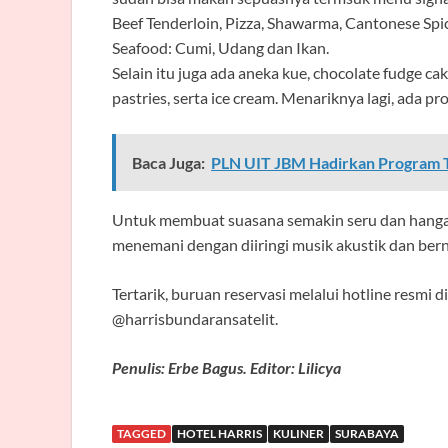
Beef Tenderloin, Pizza, Shawarma, Cantonese Spi
Seafood: Cumi, Udang dan Ikan.
Selain itu juga ada aneka kue, chocolate fudge ca
pastries, serta ice cream. Menariknya lagi, ada pr
Baca Juga:
PLN UIT JBM Hadirkan Program T
Untuk membuat suasana semakin seru dan hanga
menemani dengan diiringi musik akustik dan ber
Tertarik, buruan reservasi melalui hotline resmi
@harrisbundaransatelit.
Penulis: Erbe Bagus. Editor: Lilicya
TAGGED
HOTEL HARRIS
KULINER
SURABAYA