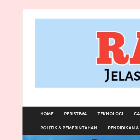
RANBITV.COM
Jelas, Akurat dan Terpercaya
HOME
PERISTIWA
TEKNOLOGI
GA
POLITIK & PEMERINTAHAN
PENDIDIKAN &