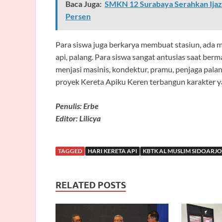
Baca Juga:
SMKN 12 Surabaya Serahkan Ijaz
Persen
Para siswa juga berkarya membuat stasiun, ada mes
api, palang. Para siswa sangat antusias saat berm
menjasi masinis, kondektur, pramu, penjaga pala
proyek Kereta Apiku Keren terbangun karakter ya
Penulis: Erbe
Editor: Lilicya
TAGGED
HARI KERETA API
KBTK AL MUSLIM SIDOARJO
RELATED POSTS