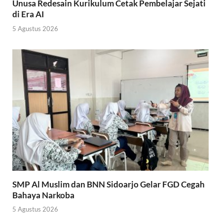
Unusa Redesain Kurikulum Cetak Pembelajar Sejati
di Era AI
5 Agustus 2026
SMP Al Muslim dan BNN Sidoarjo Gelar FGD Cegah
Bahaya Narkoba
5 Agustus 2026