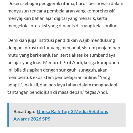
Dosen, sebagai penggerak utama, harus berinovasi dalam
menyusun rencana pembelajaran yang komprehensif,
menyajikan bahan ajar digital yang menarik, serta
mengelola interaksi yang dinamis di ruang kelas online.
Demikian juga institusi pendidikan wajib mendukung
dengan infrastruktur yang memadai, sistem penjaminan
mutu yang berkelanjutan, serta akses ke sumber daya
belajar yang luas. Menurut Prof Andi, ketiga komponen
ini, bila disiapkan dengan sungguh-sungguh, akan
membentuk ekosistem pembelajaran online. “Yang
adaptif, inklusif, dan berdaya tahan dalam menghadapi
tantangan pendidikan di masa depan,” tegas Andi.
Baca Juga:
Unesa Raih Top-3 Media Relations
Awards 2026 SPS