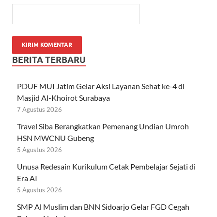
BERITA TERBARU
PDUF MUI Jatim Gelar Aksi Layanan Sehat ke-4 di
Masjid Al-Khoirot Surabaya
7 Agustus 2026
Travel Siba Berangkatkan Pemenang Undian Umroh
HSN MWCNU Gubeng
5 Agustus 2026
Unusa Redesain Kurikulum Cetak Pembelajar Sejati di
Era AI
5 Agustus 2026
SMP Al Muslim dan BNN Sidoarjo Gelar FGD Cegah