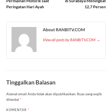
Permainan Motorik saat
di Surabaya Meningkat
Peringatan Hari Ayah
12,7 Persen
About RANBITV.COM
View all posts by RANBITV.COM →
Tinggalkan Balasan
Alamat email Anda tidak akan dipublikasikan.
Ruas yang wajib
ditandai
*
KOMENTAR
*