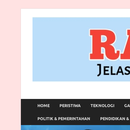
RANBITV.COM
Jelas, Akurat dan Terpercaya
HOME
PERISTIWA
TEKNOLOGI
GA
POLITIK & PEMERINTAHAN
PENDIDIKAN &