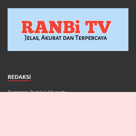
REDAKSI
Pemimpin Redaksi: Munarto
Wakil Pemimpin Redaksi: Maulidcya Anneliese
Redaktur: Lilicya, Emily, William
Wartawan: Yuniarwati, Gerard, Cecilia, Erbe, Bagus, Nefi,