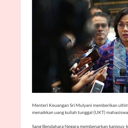
Menteri Keuangan Sri Mulyani memberikan ultima
menaikkan uang kuliah tunggal (UKT) mahasiswa u
Sang Bendahara Negara membenarkan kampus-kam