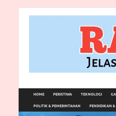
RANBITV.COM
Jelas, Akurat dan Terpercaya
HOME
PERISTIWA
TEKNOLOGI
GA
POLITIK & PEMERINTAHAN
PENDIDIKAN &