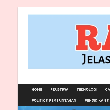
RANBITV.COM
Jelas, Akurat dan Terpercaya
HOME
PERISTIWA
TEKNOLOGI
GA
POLITIK & PEMERINTAHAN
PENDIDIKAN &