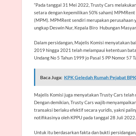
“Pada tanggal 31 Mei 2022, Trusty Cars melakuka
setara dengan kepemilikan 50% saham) MPMRent da
(MPM). MPMRent sendiri merupakan perusahaan yan
ungkap
Deswin Nur, Kepala Biro Hubungan Masyara
Dalam persidangan, Majelis Komisi menyatakan bah
2019 hingga 2021 telah melampaui ketentuan batas
Undang No 5 Tahun 1999 jo Pasal 5 PP Nomor 57 T
Baca Juga:
KPK Geledah Rumah Pejabat BPK
Majelis Komisi juga menyatakan Trusty Cars telah 
Dengan demikian, Trusty Cars wajib menyampaikan 
transaksi berlaku efektif secara yuridis, yakni pal
notifikasinya oleh KPPU pada tanggal 28 Juli 2022.
Untuk itu berdasarkan fakta dan bukti persidangan