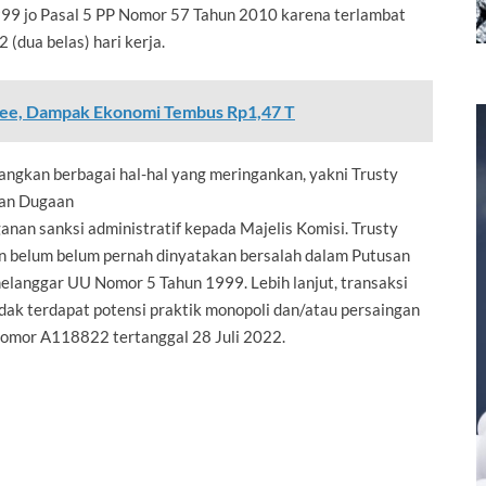
99 jo Pasal 5 PP Nomor 57 Tahun 2010 karena terlambat
(dua belas) hari kerja.
opee, Dampak Ekonomi Tembus Rp1,47 T
ngkan berbagai hal-hal yang meringankan, yakni Trusty
ran Dugaan
nan sanksi administratif kepada Majelis Komisi. Trusty
an belum belum pernah dinyatakan bersalah dalam Putusan
elanggar UU Nomor 5 Tahun 1999. Lebih lanjut, transaksi
tidak terdapat potensi praktik monopoli dan/atau persaingan
omor A118822 tertanggal 28 Juli 2022.