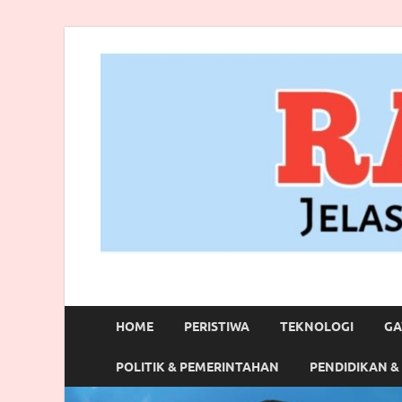
RANBITV.COM
Jelas, Akurat dan Terpercaya
HOME
PERISTIWA
TEKNOLOGI
GA
POLITIK & PEMERINTAHAN
PENDIDIKAN &