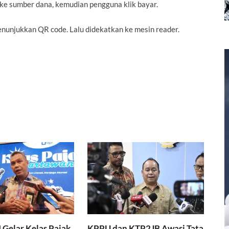
 ke sumber dana, kemudian pengguna klik bayar.
nunjukkan QR code. Lalu didekatkan ke
mesin reader.
I Gelar Kelas Pajak
KPPU dan KTP2JB Awasi Tata