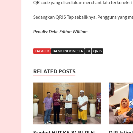
QR code yang disediakan merchant lalu terkoneksi
Sedangkan QRIS Tap sebaliknya. Pengguna yang me
Penulis: Deta. Editor: William
TAGGED
BANK INDONESIA
BI
QRIS
RELATED POSTS
Sambut HUT KE-81 RI, PLN
DJP Jatim 