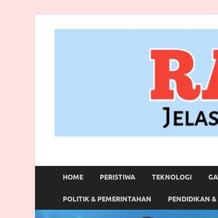
RANBITV.COM
Jelas, Akurat dan Terpercaya
HOME
PERISTIWA
TEKNOLOGI
GA
POLITIK & PEMERINTAHAN
PENDIDIKAN &