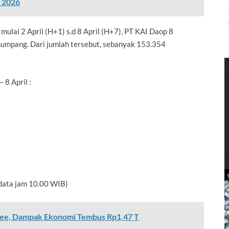
n 2026
ulai 2 April (H+1) s.d 8 April (H+7), PT KAI Daop 8
umpang. Dari jumlah tersebut, sebanyak 153.354
8 April :
(data jam 10.00 WIB)
opee, Dampak Ekonomi Tembus Rp1,47 T