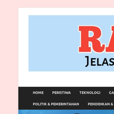
RANBITV.COM
Jelas, Akurat dan Terpercaya
HOME
PERISTIWA
TEKNOLOGI
GA
POLITIK & PEMERINTAHAN
PENDIDIKAN &