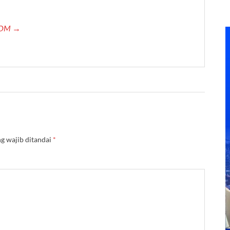
.COM →
g wajib ditandai
*