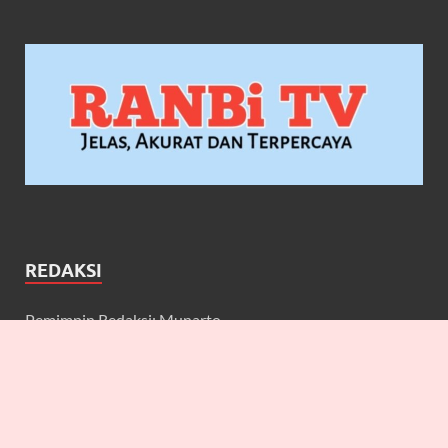
REDAKSI
Pemimpin Redaksi: Munarto
Wakil Pemimpin Redaksi: Maulidcya Anneliese
Redaktur: Lilicya, Emily, William