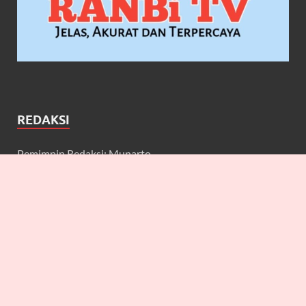
REDAKSI
Pemimpin Redaksi: Munarto
Wakil Pemimpin Redaksi: Maulidcya Anneliese
Redaktur: Lilicya, Emily, William
Wartawan: Yuniarwati, Gerard, Cecilia, Erbe, Bagus, Nefi,
Anneliese, Lya J.A, Anton, Deta, Martin
Keuangan: Johan Prakoso