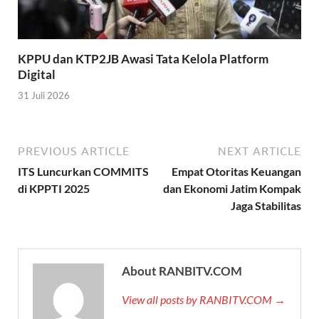
KPPU dan KTP2JB Awasi Tata Kelola Platform
Digital
31 Juli 2026
PREVIOUS ARTICLE
NEXT ARTICLE
ITS Luncurkan COMMITS
Empat Otoritas Keuangan
di KPPTI 2025
dan Ekonomi Jatim Kompak
Jaga Stabilitas
About RANBITV.COM
View all posts by RANBITV.COM →