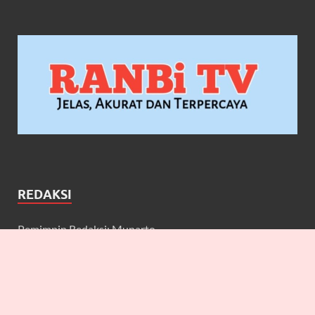
REDAKSI
Pemimpin Redaksi: Munarto
Wakil Pemimpin Redaksi: Maulidcya Anneliese
Redaktur: Lilicya, Emily, William