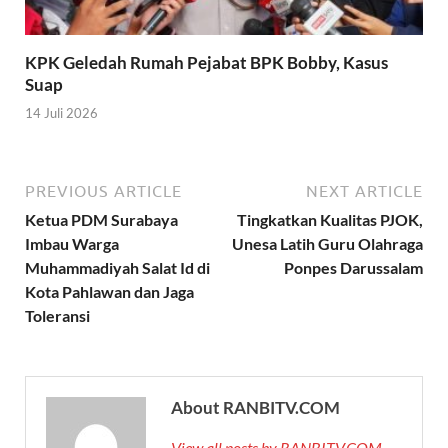
KPK Geledah Rumah Pejabat BPK Bobby, Kasus
Suap
14 Juli 2026
PREVIOUS ARTICLE
NEXT ARTICLE
Ketua PDM Surabaya
Tingkatkan Kualitas PJOK,
Imbau Warga
Unesa Latih Guru Olahraga
Muhammadiyah Salat Id di
Ponpes Darussalam
Kota Pahlawan dan Jaga
Toleransi
About RANBITV.COM
View all posts by RANBITV.COM →