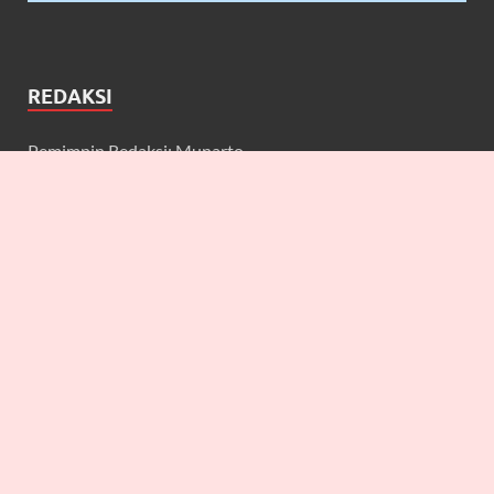
REDAKSI
Pemimpin Redaksi: Munarto
Wakil Pemimpin Redaksi: Maulidcya Anneliese
Redaktur: Lilicya, Emily, William
Wartawan: Yuniarwati, Gerard, Cecilia, Erbe, Bagus, Nefi,
Anneliese, Lya J.A, Anton, Deta, Martin
Keuangan: Johan Prakoso
IT: Ahmad Bukhori