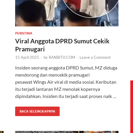
PERISTIWA
Viral Anggota DPRD Sumut Cekik
Pramugari
15 April 2025
-
by
RANBITV.COM
-
Leave a Comment
Insiden seorang anggota DPRD Sumut, MZ diduga
mendorong dan mencekik pramugari
pesawat Wings Air viral di media sosial. Keributan
itu terjadi lantaran MZ menolak kopernya
dipindahkan. Insiden itu terjadi saat proses naik …
BACA SELENGKAPNYA