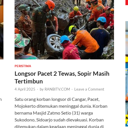
PERISTIWA
Longsor Pacet 2 Tewas, Sopir Masih
Tertimbun
4 April 2025
-
by
RANBITV.COM
-
Leave a Comment
n
Satu orang korban longsor di Cangar, Pacet,
Mojokerto ditemukan meninggal dunia. Korban
bernama Masjid Zatmo Setio (31) warga
Sukodono, Sidoarjo sudah dievakuasi. Korban
ditemukan dalam keadaan meninggal dunia di