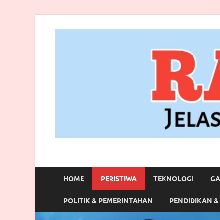
RANBITV.COM
Jelas, Akurat dan Terpercaya
HOME
PERISTIWA
TEKNOLOGI
GA
POLITIK & PEMERINTAHAN
PENDIDIKAN &