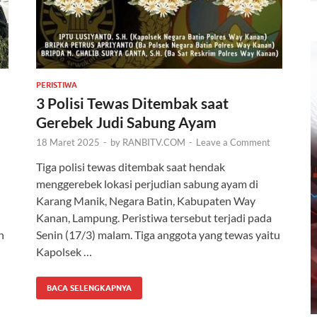
PERISTIWA
3 Polisi Tewas Ditembak saat
Gerebek Judi Sabung Ayam
18 Maret 2025
-
by
RANBITV.COM
-
Leave a Comment
Tiga polisi tewas ditembak saat hendak
menggerebek lokasi perjudian sabung ayam di
Karang Manik, Negara Batin, Kabupaten Way
Kanan, Lampung. Peristiwa tersebut terjadi pada
n
Senin (17/3) malam. Tiga anggota yang tewas yaitu
Kapolsek …
BACA SELENGKAPNYA