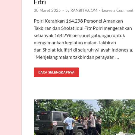
Fitri
30 Maret 2025
-
by
RANBITV.COM
-
Leave a Comment
Polri Kerahkan 164.298 Personel Amankan
Takbiran dan Sholat Idul Fitr Polri mengerahkan
sebanyak 164.298 personel gabungan untuk
mengamankan kegiatan malam takbiran
dan Sholat Idulfitri di seluruh wilayah Indonesia.
“Menjelang malam takbir dan perayaan …
BACA SELENGKAPNYA