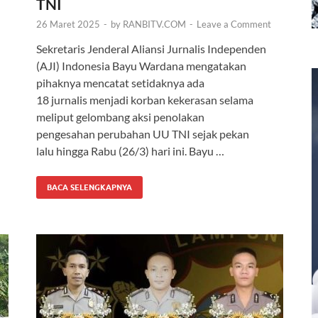
TNI
26 Maret 2025
-
by
RANBITV.COM
-
Leave a Comment
Sekretaris Jenderal Aliansi Jurnalis Independen
(AJI) Indonesia Bayu Wardana mengatakan
pihaknya mencatat setidaknya ada
18 jurnalis menjadi korban kekerasan selama
meliput gelombang aksi penolakan
pengesahan perubahan UU TNI sejak pekan
lalu hingga Rabu (26/3) hari ini. Bayu …
BACA SELENGKAPNYA