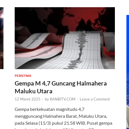
PERISTIWA
Gempa M 4,7 Guncang Halmahera
Maluku Utara
12 Maret 2025
-
by
RANBITV.COM
-
Leave a Comment
Gempa berkekuatan magnitudo 4,7
mengguncang Halmahera Barat, Maluku Utara,
pada Selasa (11/3) pukul 21.58 WIB. Pusat gempa