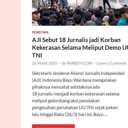
PERISTIWA
AJI Sebut 18 Jurnalis jadi Korban
Kekerasan Selama Meliput Demo U
TNI
26 Maret 2025
-
by
RANBITV.COM
-
Leave a Comment
Sekretaris Jenderal Aliansi Jurnalis Independen
(AJI) Indonesia Bayu Wardana mengatakan
pihaknya mencatat setidaknya ada
18 jurnalis menjadi korban kekerasan selama
meliput gelombang aksi penolakan
pengesahan perubahan UU TNI sejak pekan
lalu hingga Rabu (26/3) hari ini. Bayu …