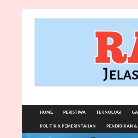
RANBITV.COM
Jelas, Akurat dan Terpercaya
HOME
PERISTIWA
TEKNOLOGI
GA
POLITIK & PEMERINTAHAN
PENDIDIKAN &