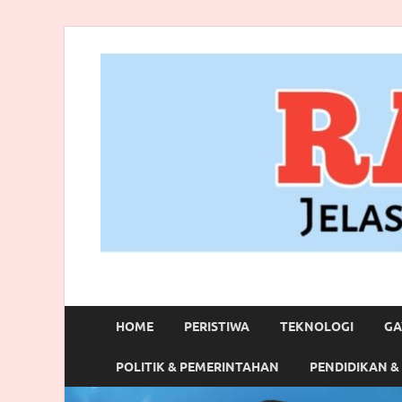
RANBITV.COM
Jelas, Akurat dan Terpercaya
HOME
PERISTIWA
TEKNOLOGI
GA
POLITIK & PEMERINTAHAN
PENDIDIKAN &