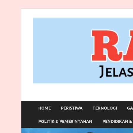
RANBITV.COM
Jelas, Akurat dan Terpercaya
HOME
PERISTIWA
TEKNOLOGI
GA
POLITIK & PEMERINTAHAN
PENDIDIKAN &