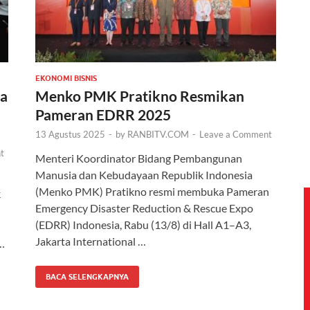
EKONOMI BISNIS
sa
Menko PMK Pratikno Resmikan
Pameran EDRR 2025
13 Agustus 2025
-
by
RANBITV.COM
-
Leave a Comment
t
Menteri Koordinator Bidang Pembangunan
Manusia dan Kebudayaan Republik Indonesia
(Menko PMK) Pratikno resmi membuka Pameran
k
Emergency Disaster Reduction & Rescue Expo
(EDRR) Indonesia, Rabu (13/8) di Hall A1–A3,
Jakarta International …
…
BACA SELENGKAPNYA