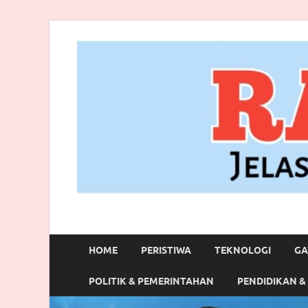
RANBITV.COM
Jelas, Akurat dan Terpercaya
HOME
PERISTIWA
TEKNOLOGI
GA
POLITIK & PEMERINTAHAN
PENDIDIKAN &