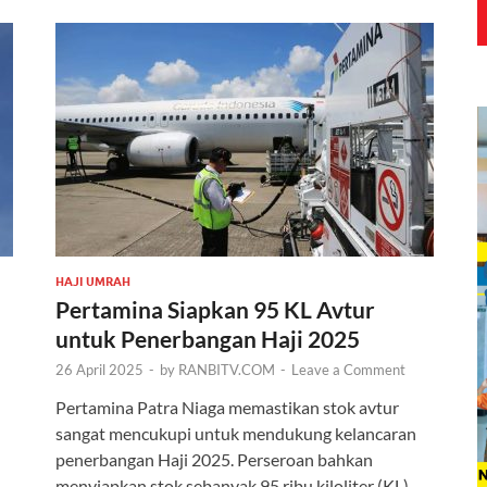
HAJI UMRAH
Pertamina Siapkan 95 KL Avtur
untuk Penerbangan Haji 2025
26 April 2025
-
by
RANBITV.COM
-
Leave a Comment
Pertamina Patra Niaga memastikan stok avtur
sangat mencukupi untuk mendukung kelancaran
penerbangan Haji 2025. Perseroan bahkan
menyiapkan stok sebanyak 95 ribu kiloliter (KL)