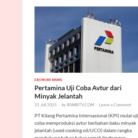
EKONOMI BISNIS
Pertamina Uji Coba Avtur dari
Minyak Jelantah
31 Juli 2025
-
by
RANBITV.COM
-
Leave a Comment
PT Kilang Pertamina Internasional (KPI) mulai uji
coba memproduksi avtur berbahan baku minyak
jelantah (used cooking oil/UCO) dalam rangka
mendukung bahan bakar ramah lingkungan.