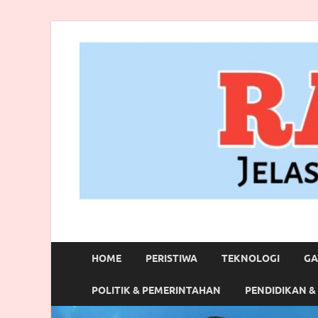
RANBITV.COM
Jelas, Akurat dan Terpercaya
HOME
PERISTIWA
TEKNOLOGI
GA
POLITIK & PEMERINTAHAN
PENDIDIKAN &