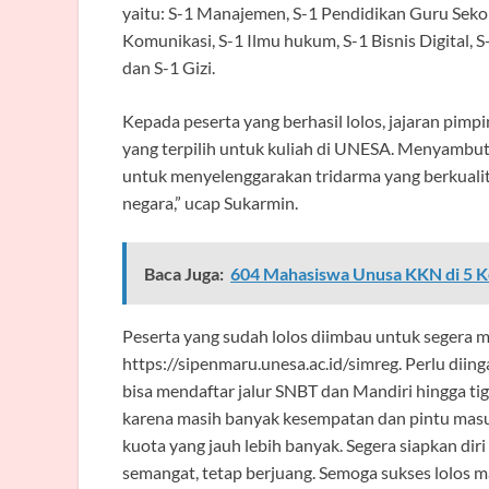
yaitu: S-1 Manajemen, S-1 Pendidikan Guru Sekol
Komunikasi, S-1 Ilmu hukum, S-1 Bisnis Digital, S
dan S-1 Gizi.
Kepada peserta yang berhasil lolos, jajaran pi
yang terpilih untuk kuliah di UNESA. Menyamb
untuk menyelenggarakan tridarma yang berkuali
negara,” ucap Sukarmin.
Baca Juga:
604 Mahasiswa Unusa KKN di 5 Ke
Peserta yang sudah lolos diimbau untuk segera m
https://sipenmaru.unesa.ac.id/simreg. Perlu diin
bisa mendaftar jalur SNBT dan Mandiri hingga tig
karena masih banyak kesempatan dan pintu mas
kuota yang jauh lebih banyak. Segera siapkan di
semangat, tetap berjuang. Semoga sukses lolos 