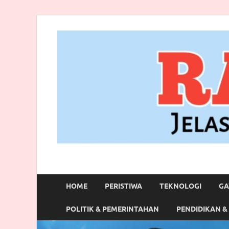
RANBITV.COM
Jelas, Akurat dan Terpercaya
HOME
PERISTIWA
TEKNOLOGI
GA
POLITIK & PEMERINTAHAN
PENDIDIKAN &