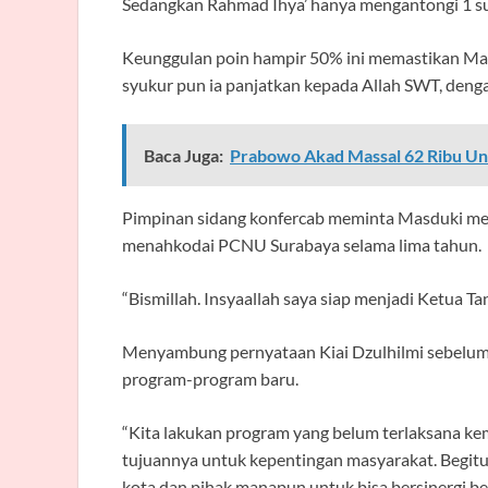
Sedangkan Rahmad Ihya’ hanya mengantongi 1 su
Keunggulan poin hampir 50% ini memastikan Mas
syukur pun ia panjatkan kepada Allah SWT, denga
Baca Juga:
Prabowo Akad Massal 62 Ribu Un
Pimpinan sidang konfercab meminta Masduki m
menahkodai PCNU Surabaya selama lima tahun.
“Bismillah. Insyaallah saya siap menjadi Ketua T
Menyambung pernyataan Kiai Dzulhilmi sebelum
program-program baru.
“Kita lakukan program yang belum terlaksana k
tujuannya untuk kepentingan masyarakat. Begitu
kota dan pihak manapun untuk bisa bersinergi