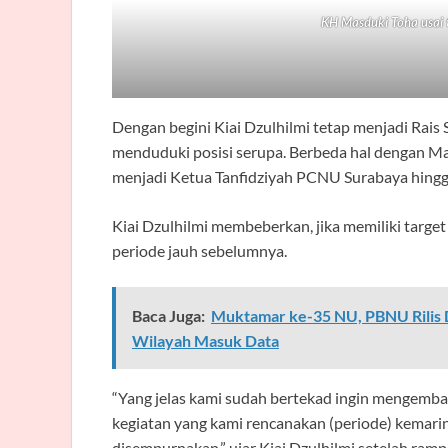
KH Masduki Toha usai t
Dengan begini Kiai Dzulhilmi tetap menjadi Rais
menduduki posisi serupa. Berbeda hal dengan Ma
menjadi Ketua Tanfidziyah PCNU Surabaya hingg
Kiai Dzulhilmi membeberkan, jika memiliki targ
periode jauh sebelumnya.
Baca Juga:
Muktamar ke-35 NU, PBNU Rilis D
Wilayah Masuk Data
“Yang jelas kami sudah bertekad ingin mengemba
kegiatan yang kami rencanakan (periode) kemarin
disempurnakan,” ujar Kiai Dzulhilmi setelah ram