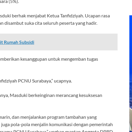
ara (5%).
duki berhak menjabat Ketua Tanfidziyah. Ucapan rasa
n disambut suka cita seluruh peserta yang hadir.
it Rumah Subsidi
emberikan kesanggupan untuk mengemban tugas
anfidziyah PCNU Surabaya,” ucapnya.
nya, Masduki berkeinginan merancang kesuksesan
emarin, dan menjalankan program tambahan yang
 juga pola-pola menjalin komunikasi dengan pemerintah
 bersama PCNU Surabaya,” ungkap mantan Anggota DPRD