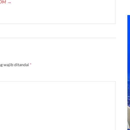
.COM →
g wajib ditandai
*