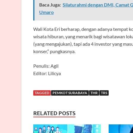
Baca Juga:
Silaturahmi dengan DMI, Camat 
Umaro
Wali Kota Eri berharap, dengan adanya tempat kon
wisata hiburan, yang menarik bagi wisatawan lo
(yang mengajukan), tapi ada 4 investor yang ma
konser,” pungkasnya.
Penulis: Agil
Editor: Lilicya
TAGGED
PEMKOT SURABAYA
THR
TRS
RELATED POSTS