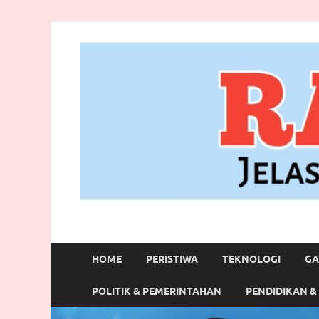
RANBITV.COM
Jelas, Akurat dan Terpercaya
HOME
PERISTIWA
TEKNOLOGI
GA
POLITIK & PEMERINTAHAN
PENDIDIKAN &