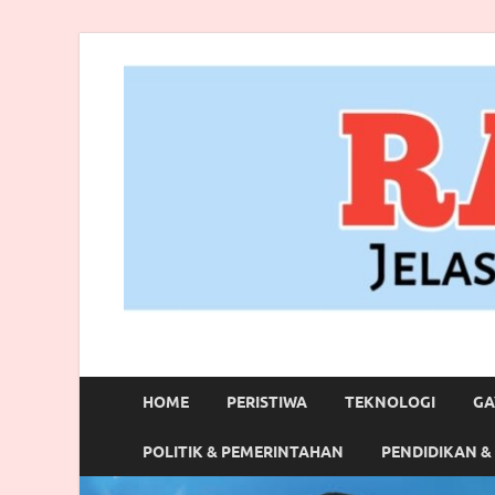
RANBITV.COM
Jelas, Akurat dan Terpercaya
HOME
PERISTIWA
TEKNOLOGI
GA
POLITIK & PEMERINTAHAN
PENDIDIKAN &