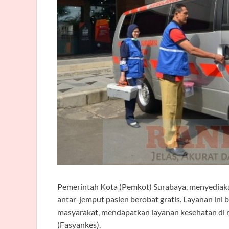
Pemerintah Kota (Pemkot) Surabaya, menyediaka
antar-jemput pasien berobat gratis. Layanan i
masyarakat, mendapatkan layanan kesehatan di r
(Fasyankes).