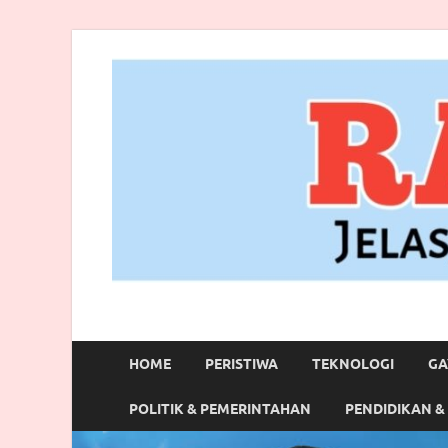
RANBITV.COM
Jelas, Akurat dan Terpercaya
HOME
PERISTIWA
TEKNOLOGI
GA
POLITIK & PEMERINTAHAN
PENDIDIKAN &