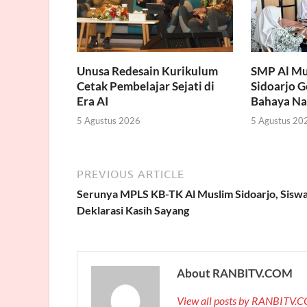
Unusa Redesain Kurikulum
SMP Al Mu
Cetak Pembelajar Sejati di
Sidoarjo 
Era AI
Bahaya Na
5 Agustus 2026
5 Agustus 20
PREVIOUS ARTICLE
Serunya MPLS KB-TK Al Muslim Sidoarjo, Sisw
Deklarasi Kasih Sayang
About RANBITV.COM
View all posts by RANBITV