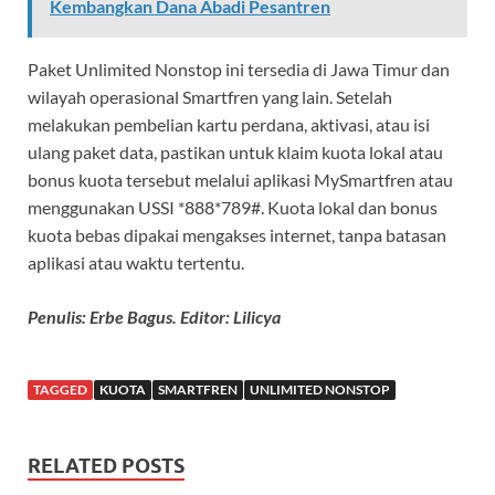
Kembangkan Dana Abadi Pesantren
Paket Unlimited Nonstop ini tersedia di Jawa Timur dan
wilayah operasional Smartfren yang lain. Setelah
melakukan pembelian kartu perdana, aktivasi, atau isi
ulang paket data, pastikan untuk klaim kuota lokal atau
bonus kuota tersebut melalui aplikasi MySmartfren atau
menggunakan USSI *888*789#. Kuota lokal dan bonus
kuota bebas dipakai mengakses internet, tanpa batasan
aplikasi atau waktu tertentu.
Penulis: Erbe Bagus. Editor: Lilicya
TAGGED
KUOTA
SMARTFREN
UNLIMITED NONSTOP
RELATED POSTS