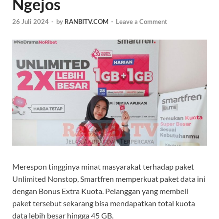
Ngejos
26 Juli 2024
-
by
RANBITV.COM
-
Leave a Comment
Merespon tingginya minat masyarakat terhadap paket
Unlimited Nonstop, Smartfren memperkuat paket data ini
dengan Bonus Extra Kuota. Pelanggan yang membeli
paket tersebut sekarang bisa mendapatkan total kuota
data lebih besar hingga 45 GB.