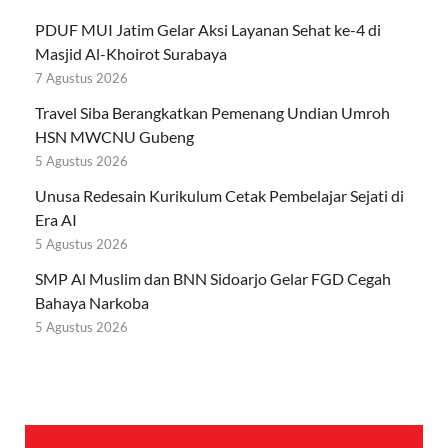
PDUF MUI Jatim Gelar Aksi Layanan Sehat ke-4 di
Masjid Al-Khoirot Surabaya
7 Agustus 2026
Travel Siba Berangkatkan Pemenang Undian Umroh
HSN MWCNU Gubeng
5 Agustus 2026
Unusa Redesain Kurikulum Cetak Pembelajar Sejati di
Era AI
5 Agustus 2026
SMP Al Muslim dan BNN Sidoarjo Gelar FGD Cegah
Bahaya Narkoba
5 Agustus 2026