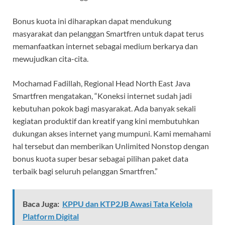
Bonus kuota ini diharapkan dapat mendukung
masyarakat dan pelanggan Smartfren untuk dapat terus
memanfaatkan internet sebagai medium berkarya dan
mewujudkan cita-cita.
Mochamad Fadillah, Regional Head North East Java
Smartfren mengatakan, “Koneksi internet sudah jadi
kebutuhan pokok bagi masyarakat. Ada banyak sekali
kegiatan produktif dan kreatif yang kini membutuhkan
dukungan akses internet yang mumpuni. Kami memahami
hal tersebut dan memberikan Unlimited Nonstop dengan
bonus kuota super besar sebagai pilihan paket data
terbaik bagi seluruh pelanggan Smartfren.”
Baca Juga:
KPPU dan KTP2JB Awasi Tata Kelola
Platform Digital