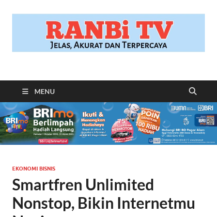
RANBITV.COM
Jelas, Akurat dan Terpercaya
MENU
EKONOMI BISNIS
Smartfren Unlimited
Nonstop, Bikin Internetmu