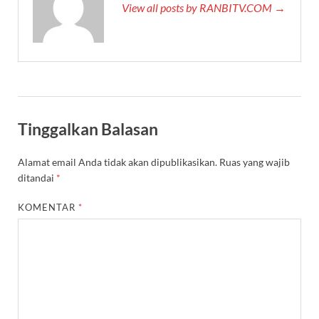
View all posts by RANBITV.COM →
Tinggalkan Balasan
Alamat email Anda tidak akan dipublikasikan.
Ruas yang wajib
ditandai
*
KOMENTAR
*