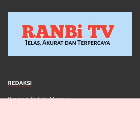
REDAKSI
Pemimpin Redaksi: Munarto
Wakil Pemimpin Redaksi: Maulidcya Anneliese
Redaktur: Lilicya, Emily, William