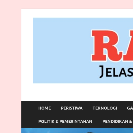
RANBITV.COM
Jelas, Akurat dan Terpercaya
HOME
PERISTIWA
TEKNOLOGI
GA
POLITIK & PEMERINTAHAN
PENDIDIKAN &