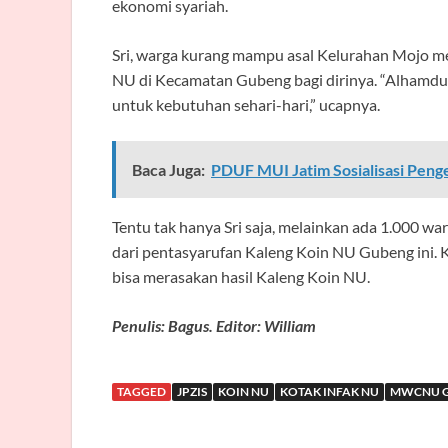
ekonomi syariah.
Sri, warga kurang mampu asal Kelurahan Mojo me
NU di Kecamatan Gubeng bagi dirinya. “Alhamdu
untuk kebutuhan sehari-hari,” ucapnya.
Baca Juga:
PDUF MUI Jatim Sosialisasi Peng
Tentu tak hanya Sri saja, melainkan ada 1.000 wa
dari pentasyarufan Kaleng Koin NU Gubeng ini.
bisa merasakan hasil Kaleng Koin NU.
Penulis: Bagus. Editor: William
TAGGED
JPZIS
KOIN NU
KOTAK INFAK NU
MWCNU 