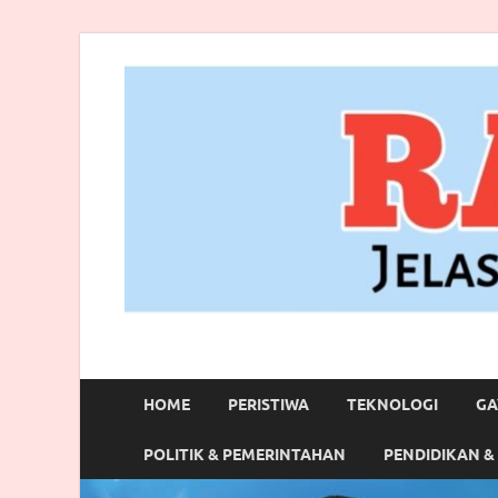
RANBITV.COM
Jelas, Akurat dan Terpercaya
HOME
PERISTIWA
TEKNOLOGI
GA
POLITIK & PEMERINTAHAN
PENDIDIKAN &