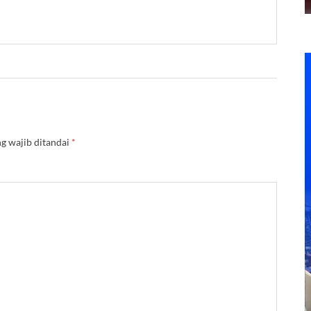
g wajib ditandai
*