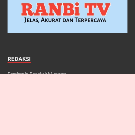
REDAKSI
Pemimpin Redaksi: Munarto
Wakil Pemimpin Redaksi: Maulidcya Anneliese
Redaktur: Lilicya, Emily, William
Wartawan: Yuniarwati, Gerard, Cecilia, Erbe, Bagus, Nefi,
Anneliese, Lya J.A, Anton, Deta, Martin