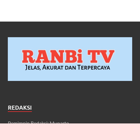
REDAKSI
Pemimpin Redaksi: Munarto
Wakil Pemimpin Redaksi: Maulidcya Anneliese