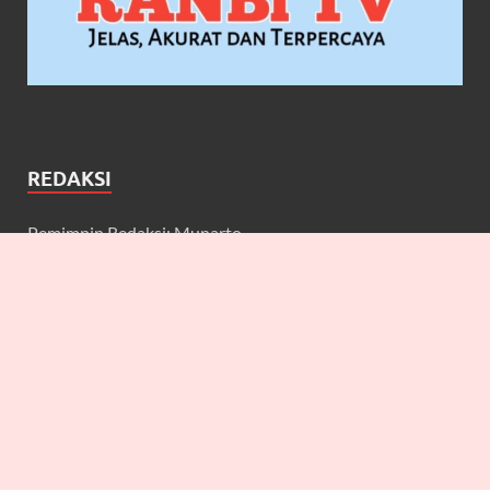
REDAKSI
Pemimpin Redaksi: Munarto
Wakil Pemimpin Redaksi: Maulidcya Anneliese
Redaktur: Lilicya, Emily, William
Wartawan: Yuniarwati, Gerard, Cecilia, Erbe, Bagus, Nefi,
Anneliese, Lya J.A, Anton, Deta, Martin
Keuangan: Johan Prakoso