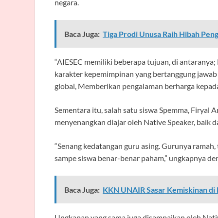
negara.
Baca Juga:
Tiga Prodi Unusa Raih Hibah Pen
“AIESEC memiliki beberapa tujuan, di antara
karakter kepemimpinan yang bertanggung jawab 
global, Memberikan pengalaman berharga kepada
Sementara itu, salah satu siswa Spemma, Firyal 
menyenangkan diajar oleh Native Speaker, baik d
“Senang kedatangan guru asing. Gurunya ramah, 
sampe siswa benar-benar paham,” ungkapnya de
Baca Juga:
KKN UNAIR Sasar Kemiskinan di
Ungkapan yang sama juga disampaikan oleh Nativ