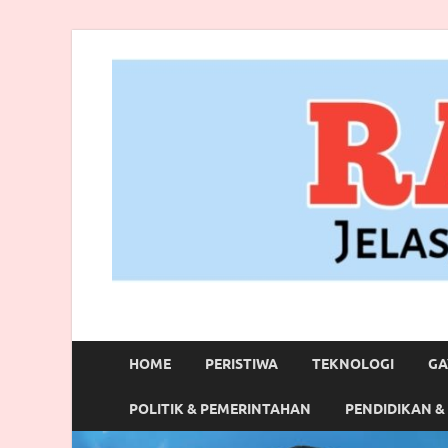
RANBITV.COM
Jelas, Akurat dan Terpercaya
HOME
PERISTIWA
TEKNOLOGI
GA
POLITIK & PEMERINTAHAN
PENDIDIKAN &