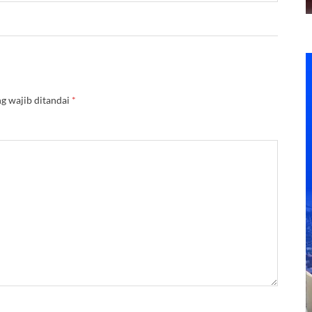
g wajib ditandai
*