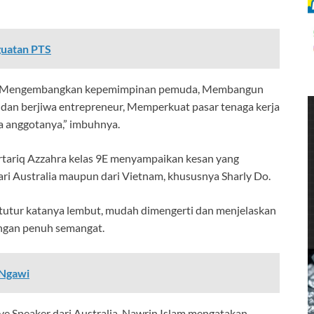
guatan PTS
nya; Mengembangkan kepemimpinan pemuda, Membangun
dan berjiwa entrepreneur, Memperkuat pasar tenaga kerja
 anggotanya,” imbuhnya.
Artariq Azzahra kelas 9E menyampaikan kesan yang
ari Australia maupun dari Vietnam, khususnya Sharly Do.
tutur katanya lembut, mudah dimengerti dan menjelaskan
ngan penuh semangat.
 Ngawi
e Speaker dari Australia, Nawrin Islam mengatakan