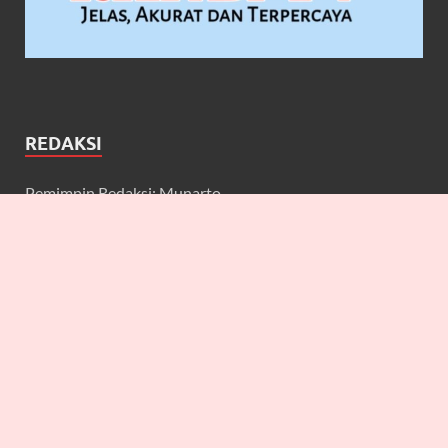
REDAKSI
Pemimpin Redaksi: Munarto
Wakil Pemimpin Redaksi: Maulidcya Anneliese
Redaktur: Lilicya, Emily, William
Wartawan: Yuniarwati, Gerard, Cecilia, Erbe, Bagus, Nefi,
Anneliese, Lya J.A, Anton, Deta, Martin
Keuangan: Johan Prakoso