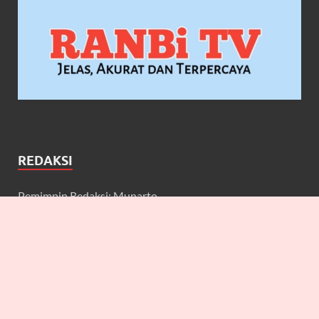
REDAKSI
Pemimpin Redaksi: Munarto
Wakil Pemimpin Redaksi: Maulidcya Anneliese
Redaktur: Lilicya, Emily, William
Wartawan: Yuniarwati, Gerard, Cecilia, Erbe, Bagus, Nefi,
Anneliese, Lya J.A, Anton, Deta, Martin