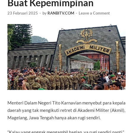
Buat Kepemimpinan
23 Februari 2025
-
by
RANBITV.COM
-
Leave a Comment
Menteri Dalam Negeri
Tito Karnavian
menyebut para kepala
daerah yang tak mengikuti
retret
di Akademi Militer (Akmil),
Magelang, Jawa Tengah hanya akan rugi sendiri.
“Kalau yang enggak mengambil bagian, ya rugi sendiri nanti,”