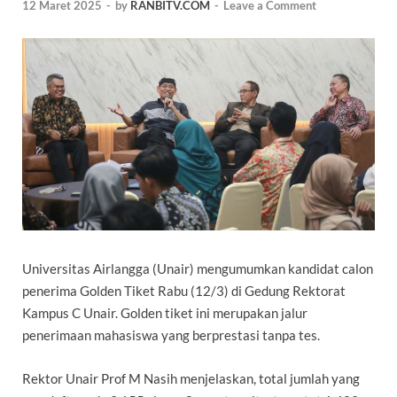
12 Maret 2025
-
by
RANBITV.COM
-
Leave a Comment
Universitas Airlangga (Unair) mengumumkan kandidat calon
penerima Golden Tiket Rabu (12/3) di Gedung Rektorat
Kampus C Unair. Golden tiket ini merupakan jalur
penerimaan mahasiswa yang berprestasi tanpa tes.
Rektor Unair Prof M Nasih menjelaskan, total jumlah yang