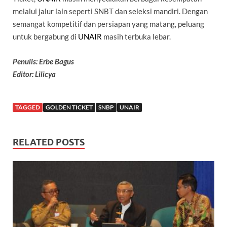
melalui jalur lain seperti SNBT dan seleksi mandiri. Dengan
semangat kompetitif dan persiapan yang matang, peluang
untuk bergabung di
UNAIR
masih terbuka lebar.
Penulis: Erbe Bagus
Editor: Lilicya
TAGGED
GOLDEN TICKET
SNBP
UNAIR
RELATED POSTS