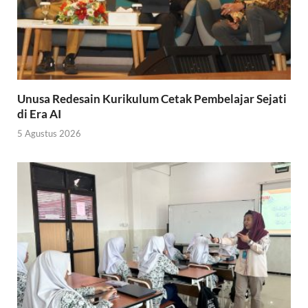
Unusa Redesain Kurikulum Cetak Pembelajar Sejati
di Era AI
5 Agustus 2026