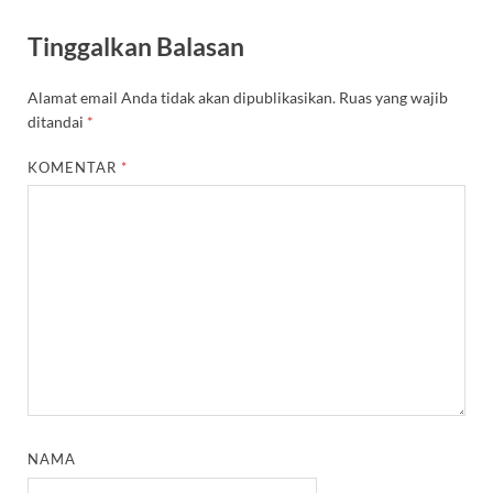
Tinggalkan Balasan
Alamat email Anda tidak akan dipublikasikan.
Ruas yang wajib
ditandai
*
KOMENTAR
*
NAMA