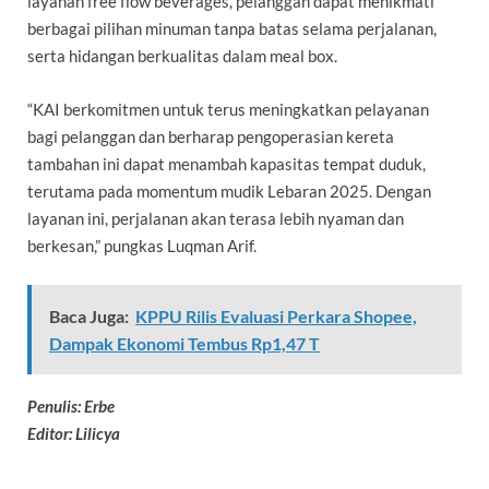
layanan free flow beverages, pelanggan dapat menikmati
berbagai pilihan minuman tanpa batas selama perjalanan,
serta hidangan berkualitas dalam meal box.
“KAI berkomitmen untuk terus meningkatkan pelayanan
bagi pelanggan dan berharap pengoperasian kereta
tambahan ini dapat menambah kapasitas tempat duduk,
terutama pada momentum mudik Lebaran 2025. Dengan
layanan ini, perjalanan akan terasa lebih nyaman dan
berkesan,” pungkas Luqman Arif.
Baca Juga:
KPPU Rilis Evaluasi Perkara Shopee,
Dampak Ekonomi Tembus Rp1,47 T
Penulis: Erbe
Editor: Lilicya