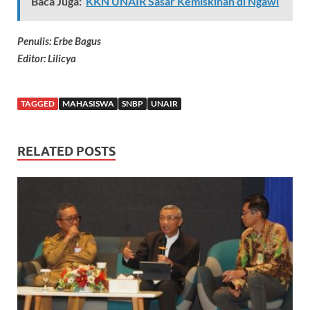
Baca Juga:
KKN UNAIR Sasar Kemiskinan di Ngawi
Penulis: Erbe Bagus
Editor: Lilicya
TAGGED
MAHASISWA
SNBP
UNAIR
RELATED POSTS