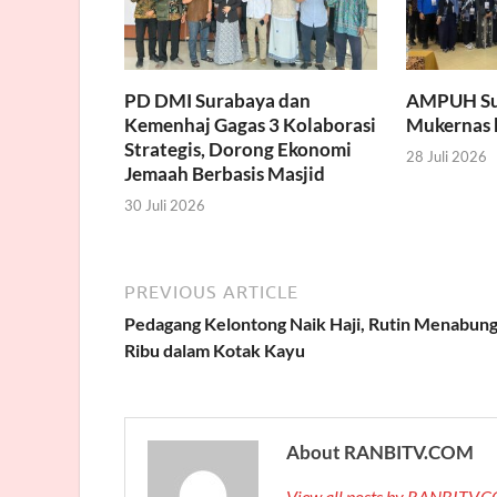
PD DMI Surabaya dan
AMPUH Suk
Kemenhaj Gagas 3 Kolaborasi
Mukernas k
Strategis, Dorong Ekonomi
28 Juli 2026
Jemaah Berbasis Masjid
30 Juli 2026
PREVIOUS ARTICLE
Pedagang Kelontong Naik Haji, Rutin Menabung
Ribu dalam Kotak Kayu
About RANBITV.COM
View all posts by RANBITV