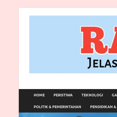
RANBITV.COM
Jelas, Akurat dan Terpercaya
HOME
PERISTIWA
TEKNOLOGI
GA
POLITIK & PEMERINTAHAN
PENDIDIKAN &